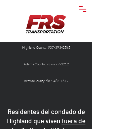
Highland County: 937-393-0585
Adams County: 937-779-3212
Brown County: 937-483-1617
Residentes del condado de
Highland que viven
fuera de