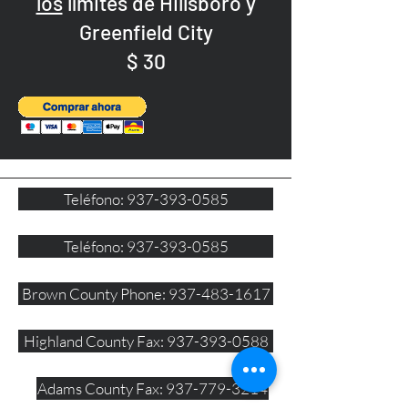
los
límites de Hillsboro y
Greenfield City
$ 30
Teléfono: 937-393-0585
Teléfono: 937-393-0585
Brown County Phone: 937-483-1617
Highland County Fax: 937-393-0588
Adams County Fax: 937-779-3214