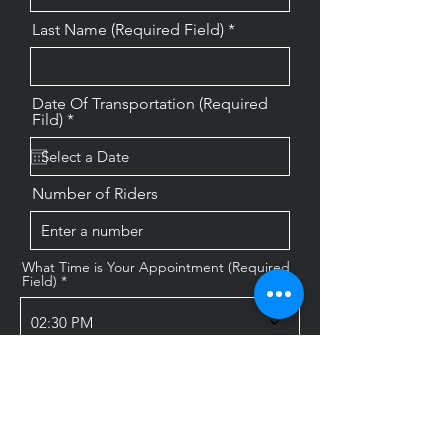
Last Name (Required Field)
Date Of Transportation (Required
r
Fild)
*
e
q
u
i
Number of Riders
r
e
d
What Time is Your Appointment (Required
Field)
02:30 PM
Email
County of Residence (Required