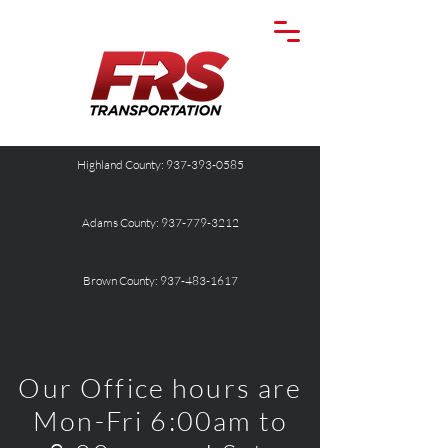
Highland County: 937-393-0585
Adams County: 937-779-3212
Brown County: 937-483-1617
Our Office hours are
Mon-Fri 6:00am to