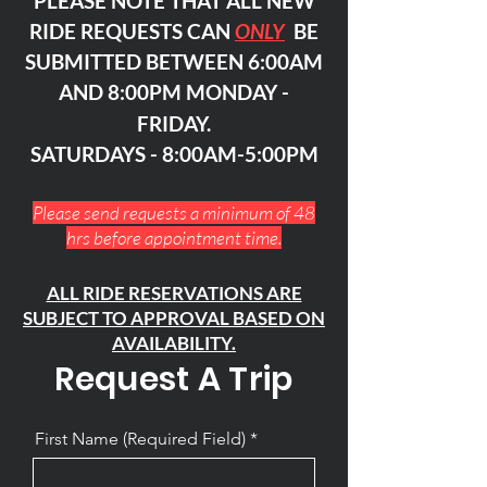
PLEASE NOTE THAT ALL NEW
RIDE REQUESTS CAN
ONLY
BE
SUBMITTED BETWEEN 6:00AM
AND 8:00PM MONDAY -
FRIDAY.
SATURDAYS - 8:00AM-5:00PM
Please send requests a minimum of 48
hrs before appointment time.
ALL RIDE RESERVATIONS ARE
SUBJECT TO APPROVAL BASED ON
AVAILABILITY.
Request A Trip
First Name (Required Field)