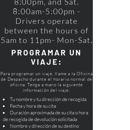
8:00pm, and Sat.
8:00am-5:00pm -
Drivers operate
between the hours of
5am to 11pm- Mon-Sat.
PROGRAMAR UN
VIAJE:
Para programar un viaje, llame a la Oficina
de Despacho durante el horario normal de
oficina. Tenga a mano la siguiente
información del viaje:
Tu nombre y tu dirección de recogida
Fecha y hora de su cita
Duración aproximada de su cita o hora
de recogida de devolución solicitada
Nombre y dirección de su destino