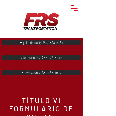
Highland County: 937-393-0585
Adams County: 937-779-3212
Brown County: 937-483-1617
TÍTULO VI
FORMULARIO DE